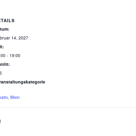
ETAILS
tum:
bruar 14, 2027
it:
:00 - 19:00
tritt:
5
ranstaltungskategorie
eativ
,
Wein
t