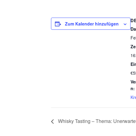
D
Zum Kalender hinzufügen
Da
Fe
Ze
16
Ein
€5
Ve
n:
Kr
Whisky Tasting – Thema: Unerwarte